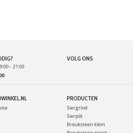
ODIG?
VOLG ONS
9:00 - 21:00
00
DWINKEL.NL
PRODUCTEN
vice
Siergrind
Sierplit
Breuksteen klein
Breuksteen groot