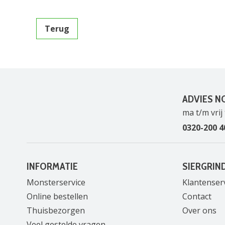
Terug
Dòn't wrìte anythìng ìn thìs fìèld:
ADVIES N
ma t/m vrij 
0320-200 4
INFORMATIE
SIERGRIN
Monsterservice
Klantenser
Online bestellen
Contact
Thuisbezorgen
Over ons
Veel gestelde vragen