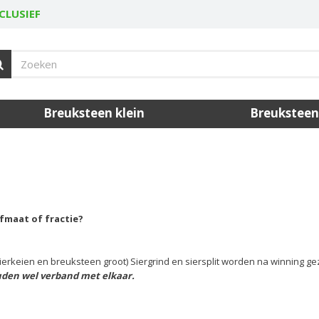
CLUSIEF
Breuksteen klein
Breuksteen
fmaat of fractie?
e sierkeien en breuksteen groot) Siergrind en siersplit worden na winning 
uden wel verband met elkaar.