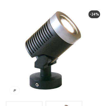
-24%
🔎