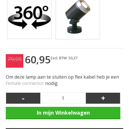
60,95
79,95
Excl. BTW: 50,37
Om deze lamp aan te sluiten op flex kabel heb je een
Female connector
nodig.
-
+
In mijn Winkelwagen